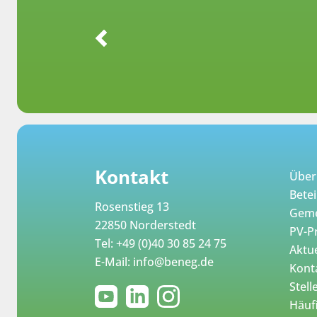
Kontakt
Über
Betei
Rosenstieg 13
Geme
22850 Norderstedt
PV-P
Tel:
+49 (0)40 30 85 24 75
Aktue
E-Mail:
info@beneg.de
Kont
Stel
Häufi