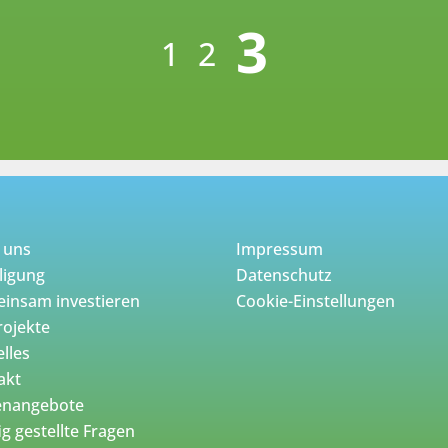
3
1
2
 uns
Impressum
ligung
Datenschutz
insam investieren
Cookie-Einstellungen
rojekte
lles
akt
lenangebote
g gestellte Fragen