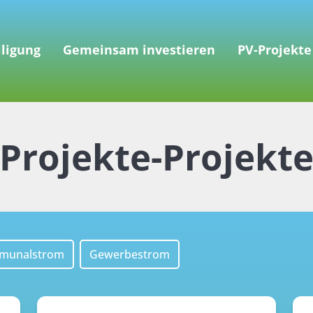
iligung
Gemeinsam investieren
PV-Projekte
Projekte-Projekt
munalstrom
Gewerbestrom