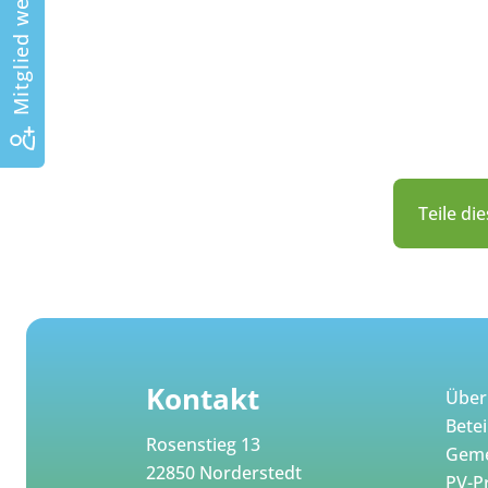
Mitglied werden
Teile di
Kontakt
Über
Betei
Rosenstieg 13
Geme
22850 Norderstedt
PV-P