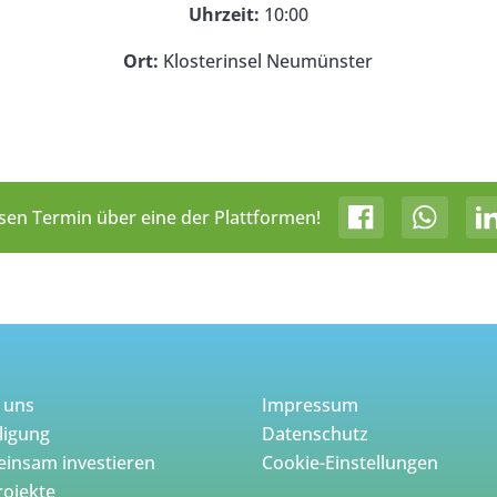
Uhrzeit:
10:00
Ort:
Klosterinsel Neumünster
esen Termin über eine der Plattformen!
 uns
Impressum
ligung
Datenschutz
insam investieren
Cookie-Einstellungen
rojekte