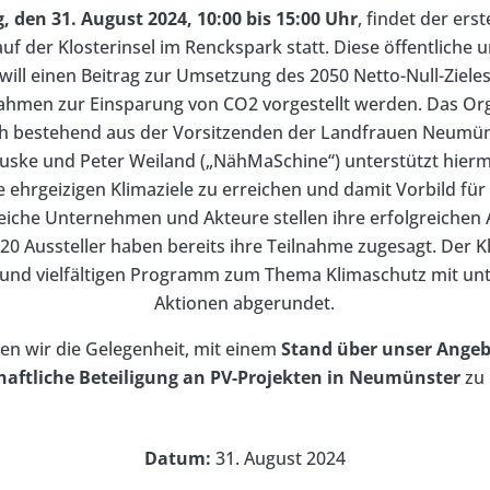
 den 31. August 2024, 10:00 bis 15:00 Uhr
, findet der ers
f der Klosterinsel im Renckspark statt. Diese öffentliche 
will einen Beitrag zur Umsetzung des 2050 Netto-Null-Zieles
nahmen zur Einsparung von CO2 vorgestellt werden. Das Or
h bestehend aus der Vorsitzenden der Landfrauen Neumün
Nuske und Peter Weiland („NähMaSchine“) unterstützt hiermi
 ehrgeizigen Klimaziele zu erreichen und damit Vorbild für
iche Unternehmen und Akteure stellen ihre erfolgreichen 
 20 Aussteller haben bereits ihre Teilnahme zugesagt. Der K
und vielfältigen Programm zum Thema Klimaschutz mit unt
Aktionen abgerundet.
n wir die Gelegenheit, mit einem
Stand über unser Ange
aftliche Beteiligung an PV-Projekten in Neumünster
zu 
Datum:
31. August 2024