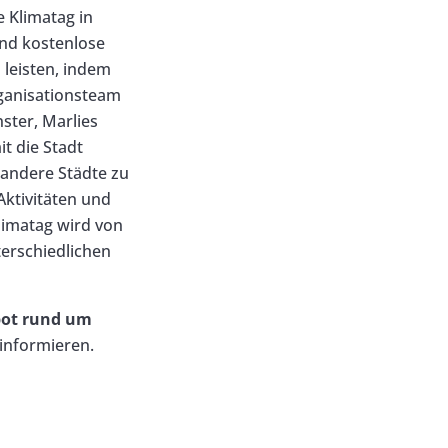
te Klimatag in
und kostenlose
 leisten, indem
ganisationsteam
ster, Marlies
t die Stadt
 andere Städte zu
Aktivitäten und
limatag wird von
erschiedlichen
bot rund um
informieren.