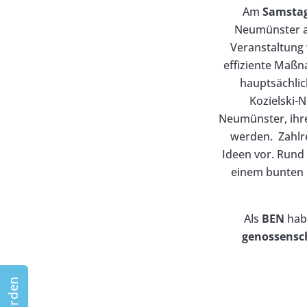
Am
Samstag,
Neumünster au
Veranstaltung 
effiziente Maß
hauptsächlic
Kozielski-
Neumünster, ihre
werden. Zahlre
Ideen vor. Rund
einem bunten 
Als
BEN
habe
genossensch