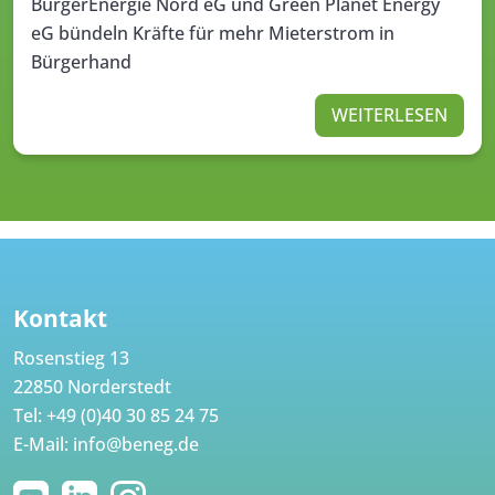
BürgerEnergie Nord eG und Green Planet Energy
eG bündeln Kräfte für mehr Mieterstrom in
Bürgerhand
WEITERLESEN
Kontakt
Rosenstieg 13
22850 Norderstedt
Tel:
+49 (0)40 30 85 24 75
E-Mail:
info@beneg.de